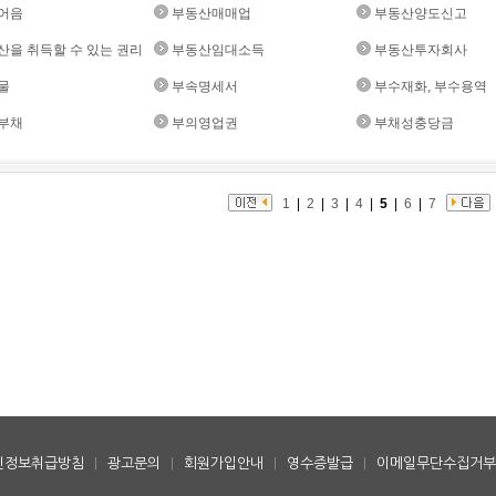
어음
부동산매매업
부동산양도신고
산을 취득할 수 있는 권리
부동산임대소득
부동산투자회사
물
부속명세서
부수재화, 부수용역
부채
부의영업권
부채성충당금
1
|
2
|
3
|
4
|
5
|
6
|
7
인정보취급방침
|
광고문의
|
회원가입안내
|
영수증발급
|
이메일무단수집거부