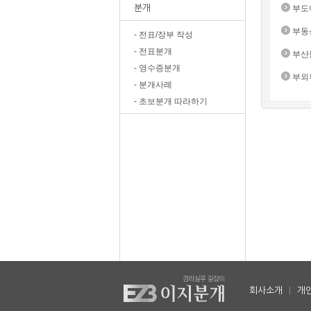
분개
부도
부동
- 전표/장부 작성
- 전표분개
부산
- 영수증분개
부외
- 분개사례
- 초보분개 따라하기
회사소개
|
개