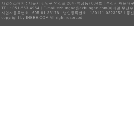
사업장소재지 : 서울시 강남구 역삼로 204 (역삼동) 604호ㅣ부산시 해운대구 
TEL : 051-553-4954ㅣE-mail:ezbungae@ezbungae.com(이메
사업자등록번호 : 605-81-38178ㅣ법인등록번호 : 180111-0323252ㅣ통
copyright by INBEE.COM All right reserced.