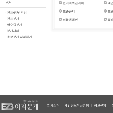
분개
판매비와관리비
폐
표준공제
표
- 전표/장부 작성
- 전표분개
피합병법인
필
- 영수증분개
- 분개사례
- 초보분개 따라하기
회사소개
|
개인정보취급방침
|
광고문의
|