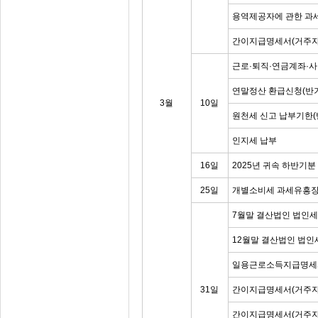
용역제공자에 관한 과
간이지급명세서(거주자
근로·퇴직·연금계좌·
연말정산 환급신청(반기
3월
10일
원천세 신고 납부기한(
인지세 납부
16일
2025년 귀속 하반기
25일
개별소비세 과세유흥장
7월말 결산법인 법인
12월말 결산법인 법인
일용근로소득지급명세
31일
간이지급명세서(거주자
간이지급명세서(거주자