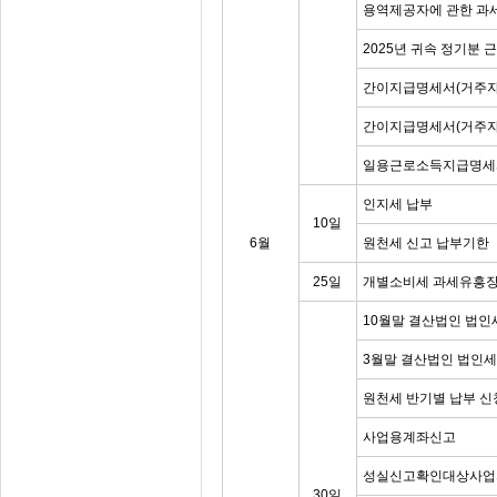
용역제공자에 관한 과
2025년 귀속 정기분
간이지급명세서(거주자
간이지급명세서(거주자
일용근로소득지급명세
인지세 납부
10일
6월
원천세 신고 납부기한
25일
개별소비세 과세유흥장
10월말 결산법인 법인
3월말 결산법인 법인세
원천세 반기별 납부 
사업용계좌신고
성실신고확인대상사업자
30일