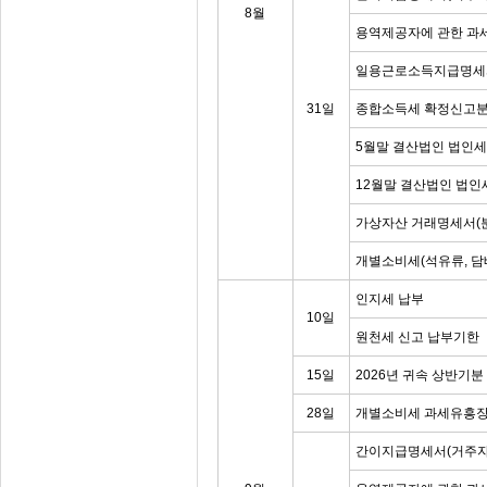
8월
용역제공자에 관한 과
일용근로소득지급명세
31일
종합소득세 확정신고분
5월말 결산법인 법인세
12월말 결산법인 법인
가상자산 거래명세서(
개별소비세(석유류, 담
인지세 납부
10일
원천세 신고 납부기한
15일
2026년 귀속 상반기
28일
개별소비세 과세유흥장
간이지급명세서(거주자