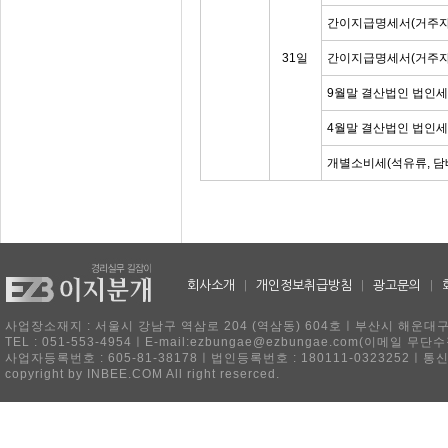
간이지급명세서(거주자
31일
간이지급명세서(거주자
9월말 결산법인 법인세
4월말 결산법인 법인
개별소비세(석유류, 담
회사소개
|
개인정보취급방침
|
광고문의
|
사업장소재지 : 서울시 강남구 역삼로 204 (역삼동) 604호ㅣ부산시 해운대구 
TEL : 051-553-4954ㅣE-mail:ezbungae@ezbungae.com(이메
사업자등록번호 : 605-81-38178ㅣ법인등록번호 : 180111-0323252ㅣ통
copyright by INBEE.COM All right reserced.