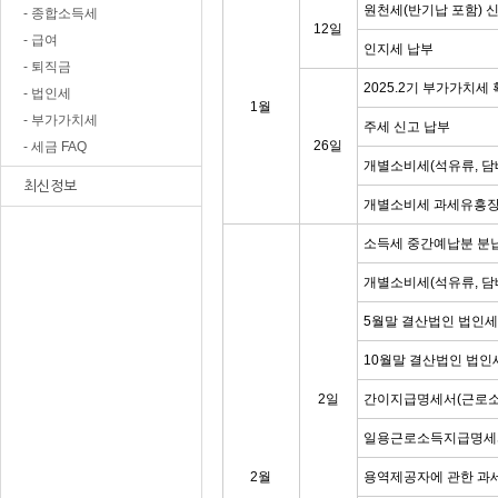
원천세(반기납 포함) 
- 종합소득세
12일
- 급여
인지세 납부
- 퇴직금
2025.2기 부가가치세
- 법인세
1월
- 부가가치세
주세 신고 납부
26일
- 세금 FAQ
개별소비세(석유류, 담
최신정보
개별소비세 과세유흥장
소득세 중간예납분 분
개별소비세(석유류, 담
5월말 결산법인 법인
10월말 결산법인 법인
2일
간이지급명세서(근로소
일용근로소득지급명세
2월
용역제공자에 관한 과