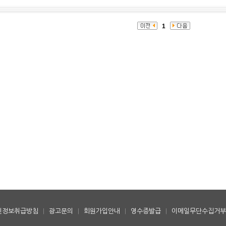
1
인정보취급방침
|
광고문의
|
회원가입안내
|
영수증발급
|
이메일무단수집거부