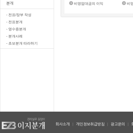
분개
비영업대금의 이익
비
- 전표/장부 작성
- 전표분개
- 영수증분개
- 분개사례
- 초보분개 따라하기
회사소개
|
개인정보취급방침
|
광고문의
|