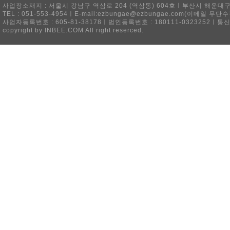
사업장소재지 : 서울시 강남구 역삼로 204 (역삼동) 604호ㅣ부산시 해운대구 
TEL : 051-553-4954ㅣE-mail:ezbungae@ezbungae.com(이메
사업자등록번호 : 605-81-38178ㅣ법인등록번호 : 180111-0323252ㅣ통
copyright by INBEE.COM All right reserced.