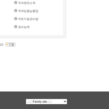
국외원천소득
국제입찰납품업
국토이용관리법
권리능력
20