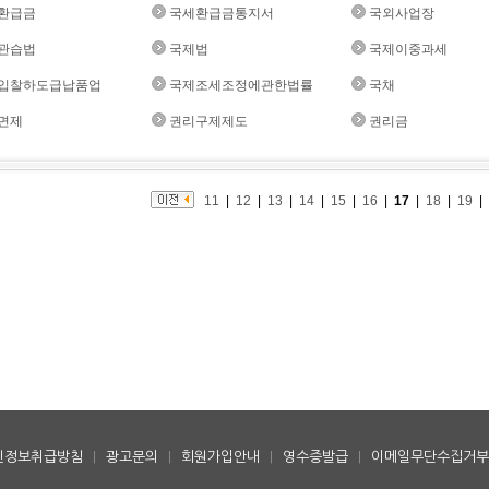
환급금
국세환급금통지서
국외사업장
관습법
국제법
국제이중과세
입찰하도급납품업
국제조세조정에관한법률
국채
면제
권리구제제도
권리금
11
|
12
|
13
|
14
|
15
|
16
|
17
|
18
|
19
|
인정보취급방침
|
광고문의
|
회원가입안내
|
영수증발급
|
이메일무단수집거부