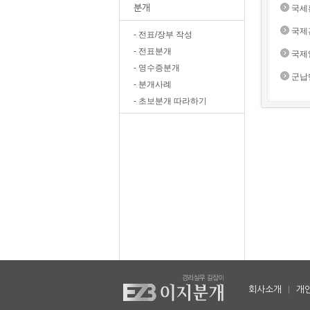
분개
국세
국제
- 전표/장부 작성
- 전표분개
국제
- 영수증분개
군납
- 분개사례
- 초보분개 따라하기
회사소개
|
개