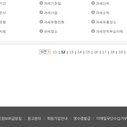
기간
과세기준일
과세단위
문서
과세사업
과세소득
유형
과세유형전환
과세유흥장소
자료
과세장소
과세전적부심사제
11
|
12
|
13
|
14
|
15
|
16
|
17
|
18
|
19
|
인정보취급방침
|
광고문의
|
회원가입안내
|
영수증발급
|
이메일무단수집거부