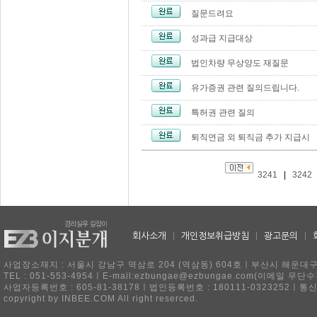
질문드려요
성과급 지급대상
법인차량 무상양도 재질문
유가증권 관련 질의드립니다.
특허권 관련 질의
퇴직연금 외 퇴직금 추가 지급시
3241
|
3242
회사소개
|
개인정보취급방침
|
광고문의
|
사업장소재지 : 서울시 강남구 역삼로 204 (역삼동) 604호ㅣ부산시 해운대구 
TEL : 051-553-4954ㅣE-mail:ezbungae@ezbungae.com(이메
사업자등록번호 : 605-81-38178ㅣ법인등록번호 : 180111-0323252ㅣ통
copyright by INBEE.COM All right reserced.