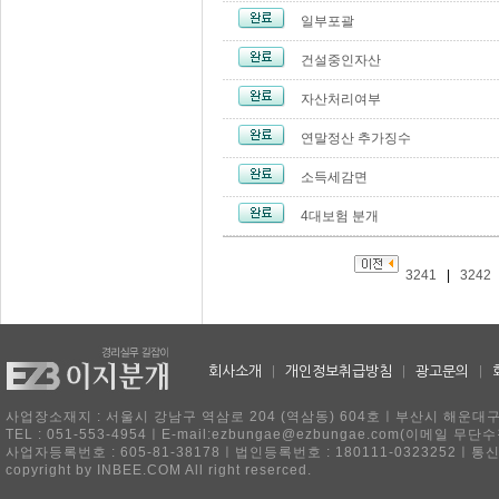
일부포괄
건설중인자산
자산처리여부
연말정산 추가징수
소득세감면
4대보험 분개
3241
|
3242
회사소개
|
개인정보취급방침
|
광고문의
|
사업장소재지 : 서울시 강남구 역삼로 204 (역삼동) 604호ㅣ부산시 해운대구 
TEL : 051-553-4954ㅣE-mail:ezbungae@ezbungae.com(이메
사업자등록번호 : 605-81-38178ㅣ법인등록번호 : 180111-0323252ㅣ통
copyright by INBEE.COM All right reserced.