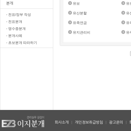
분개
유보
유
유산분할
유
- 전표/장부 작성
- 전표분개
유족연금
유
- 영수증분개
유지관리비
유
- 분개사례
- 초보분개 따라하기
회사소개
|
개인정보취급방침
|
광고문의
|