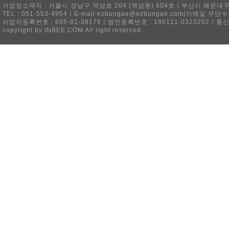
사업장소재지 : 서울시 강남구 역삼로 204 (역삼동) 604호ㅣ부산시 해운대구 
TEL : 051-553-4954ㅣE-mail:ezbungae@ezbungae.com(이메
사업자등록번호 : 605-81-38178ㅣ법인등록번호 : 180111-0323252ㅣ통
copyright by INBEE.COM All right reserced.