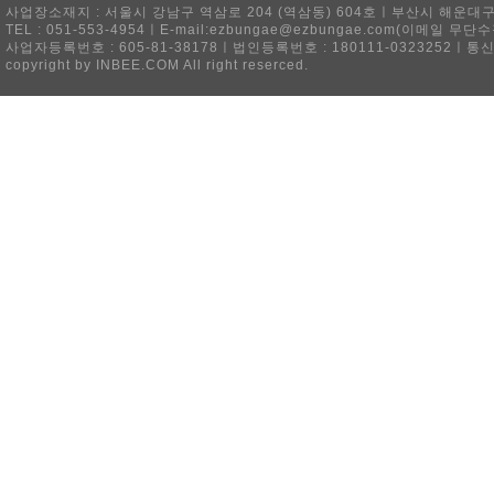
사업장소재지 : 서울시 강남구 역삼로 204 (역삼동) 604호ㅣ부산시 해운대구 
TEL : 051-553-4954ㅣE-mail:ezbungae@ezbungae.com(이메
사업자등록번호 : 605-81-38178ㅣ법인등록번호 : 180111-0323252ㅣ통
copyright by INBEE.COM All right reserced.