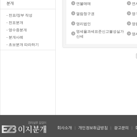
분개
연불매매
연
열람청구권
영
- 전표/장부 작성
- 전표분개
영리법인
영
- 영수증분개
영세율과세표준신고불성실가
영
산세
- 분개사례
- 초보분개 따라하기
회사소개
|
개인정보취급방침
|
광고문의
|