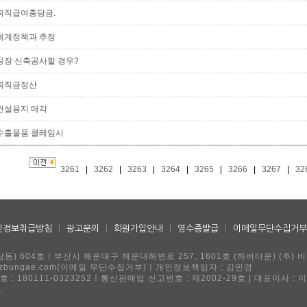
퇴직급여충당금.
회계정책과 추정
공장 신축공사할 경우?
퇴직금정산
건설용지 매각
수출물품 클레임시
3261
|
3262
|
3263
|
3264
|
3265
|
3266
|
3267
|
32
인정보취급방침
|
광고문의
|
회원가입안내
|
영수증발급
|
이메일무단수집거부
동) 604호ㅣ부산시 해운대구 해운대해변로 257, 1601호 (하버타운) (주) 
ngae@ezbungae.com(이메일 무단수집거부)ㅣ개인정보책임자 : 김민경
 : 180111-0323252ㅣ통신판매업 신고번호 : 제2002-29호 | 대표이사 : 
.