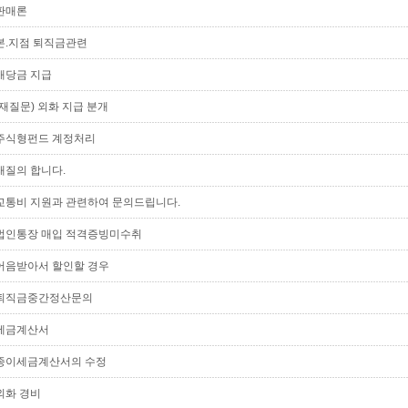
판매론
본.지점 퇴직금관련
배당금 지급
(재질문) 외화 지급 분개
주식형펀드 계정처리
재질의 합니다.
교통비 지원과 관련하여 문의드립니다.
법인통장 매입 적격증빙미수취
어음받아서 할인할 경우
퇴직금중간정산문의
세금계산서
종이세금계산서의 수정
외화 경비