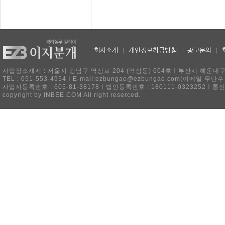
회사소개
|
개인정보취급방침
|
광고문의
|
사업장소재지 : 서울시 강남구 역삼로 204 (역삼동) 604호ㅣ부산시 해운대구 
TEL : 051-553-4954ㅣE-mail:ezbungae@ezbungae.com(이메
사업자등록번호 : 605-81-38178ㅣ법인등록번호 : 180111-0323252ㅣ통
copyright by INBEE.COM All right reserced.