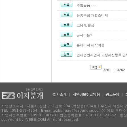
수입물품~~~
유흥주점 개별소비세
고용 반환금
공사비는?
홈페이지 제작비용
면세법인사업자 고정자산등록 입력 
3261
|
3262
회사소개
|
개인정보취급방침
|
광고문의
|
사업장소재지 : 서울시 강남구 역삼로 204 (역삼동) 604호ㅣ부산시 해운대구 
TEL : 051-553-4954ㅣE-mail:ezbungae@ezbungae.com(이메
사업자등록번호 : 605-81-38178ㅣ법인등록번호 : 180111-0323252ㅣ통
copyright by INBEE.COM All right reserced.