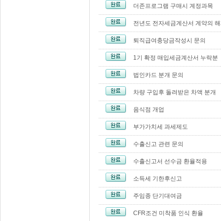
더존프로그램 구매시 계정과목
전년도 전자세금계산서 계약의 
퇴직급여충당금작성시 문의
1기 확정 매입세금계산서 누락분
법인카드 분개 문의
차량 구입후 돌려받은 차액 분개
음식점 개업
부가가치세 과세제도
수출신고 관련 문의
수출신고서 선수금 환율적용
소득세 기한후신고
주임종 단기대여금
CFR조건 미착품 인식 환율