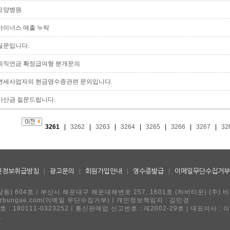
요양병원
마이너스 매출 누락
질문입니다.
퇴직연금 확정급여형 분개문의
면세사업자의 현금영수증관련 문의입니다.
가산금 질문드립니다.
3261
|
3262
|
3263
|
3264
|
3265
|
3266
|
3267
|
32
인정보취급방침
|
광고문의
|
회원가입안내
|
영수증발급
|
이메일무단수집거부
동) 604호ㅣ부산시 해운대구 해운대해변로 257, 1601호 (하버타운) (주) 
ngae@ezbungae.com(이메일 무단수집거부)ㅣ개인정보책임자 : 김민경
 : 180111-0323252ㅣ통신판매업 신고번호 : 제2002-29호 | 대표이사 : 
.