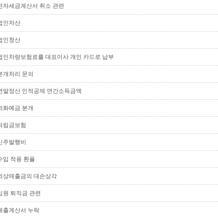
전자세금계산서 취소 관련
법인자산
법인청산
법인차량보험료를 대표이사 개인 카드로 납부
분개처리 문의
연말정산 인적공제 연간소득금액
외화예금 분개
적립금보험
신주발행비
수입 적용 환율
외상매출금의 대손상각
임원 퇴직금 관련
매출계산서 누락