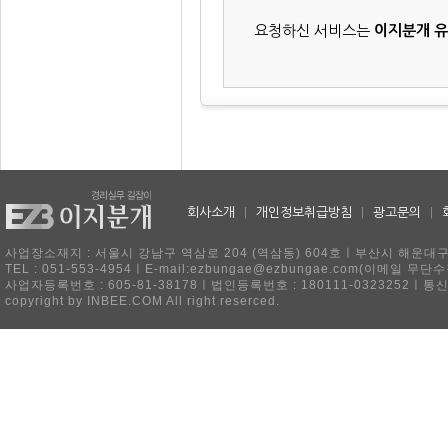
요청하신 서비스는
이지분개 
회사소개
|
개인정보취급방침
|
광고문의
|
사업장소재지 : 서울시 강남구 역삼로 204 (역삼동) 604호ㅣ부산시 해운대구 
TEL : 051-553-4954ㅣE-mail:ezbungae@ezbungae.com(이메
사업자등록번호 : 605-81-38178ㅣ법인등록번호 : 180111-0323252ㅣ통
copyright by INBEE.COM All right reserced.