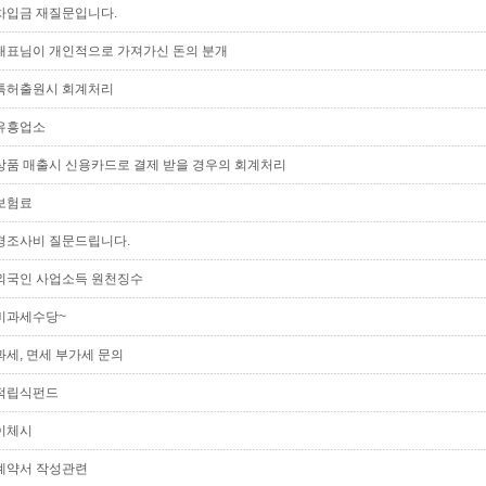
차입금 재질문입니다.
대표님이 개인적으로 가져가신 돈의 분개
특허출원시 회계처리
유흥업소
상품 매출시 신용카드로 결제 받을 경우의 회계처리
보험료
경조사비 질문드립니다.
외국인 사업소득 원천징수
비과세수당~
과세, 면세 부가세 문의
적립식펀드
이체시
계약서 작성관련