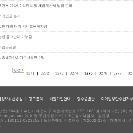
조건부 계약/ 수익인식 및 세금계산서 발급 문의
퇴직연금 분개
법인 대표자 자녀의 교육학자금
법인 종교단체 기부금
차입금관련
업종별자산의기준내용연수및..
3271
|
3272
|
3273
|
3274
|
3275
|
3276
|
3277
|
32
인정보취급방침
|
광고문의
|
회원가입안내
|
영수증발급
|
이메일무단수집거부
동) 604호ㅣ부산시 해운대구 해운대해변로 257, 1601호 (하버타운) (주) 
ngae@ezbungae.com(이메일 무단수집거부)ㅣ개인정보책임자 : 김민경
 : 180111-0323252ㅣ통신판매업 신고번호 : 제2002-29호 | 대표이사 : 
.