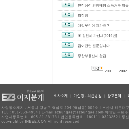
인정상여,인정배당 소득처분 있습
퇴직금
매입부인이 뭔가요 ?
▣ 원천세 가산세[2016년]
급여관련 질문입니다.
종합부동산세 환급
2001
|
2002
회사소개
|
개인정보취급방침
|
광고문의
|
사업장소재지 : 서울시 강남구 역삼로 204 (역삼동) 604호ㅣ부산시 해운대구 
TEL : 051-553-4954ㅣE-mail:ezbungae@ezbungae.com(이메
사업자등록번호 : 605-81-38178ㅣ법인등록번호 : 180111-0323252ㅣ통
copyright by INBEE.COM All right reserced.