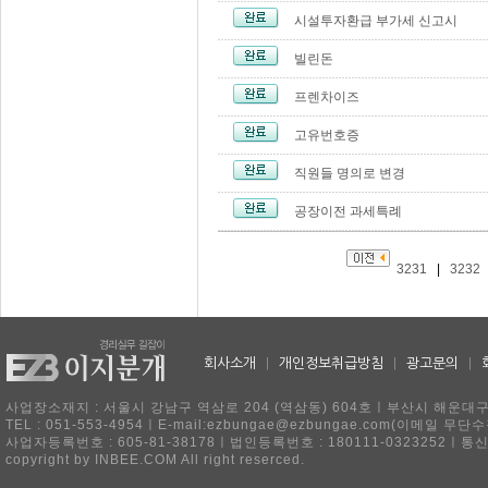
시설투자환급 부가세 신고시
빌린돈
프렌차이즈
고유번호증
직원들 명의로 변경
공장이전 과세특례
3231
|
3232
회사소개
|
개인정보취급방침
|
광고문의
|
사업장소재지 : 서울시 강남구 역삼로 204 (역삼동) 604호ㅣ부산시 해운대구 
TEL : 051-553-4954ㅣE-mail:ezbungae@ezbungae.com(이메
사업자등록번호 : 605-81-38178ㅣ법인등록번호 : 180111-0323252ㅣ통
copyright by INBEE.COM All right reserced.