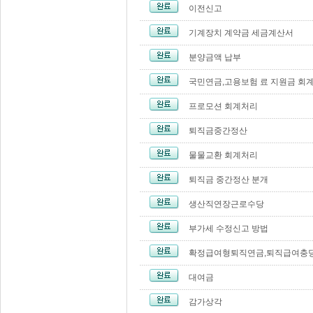
이전신고
기계장치 계약금 세금계산서
분양금액 납부
국민연금,고용보험 료 지원금 회
프로모션 회계처리
퇴직금중간정산
물물교환 회계처리
퇴직금 중간정산 분개
생산직연장근로수당
부가세 수정신고 방법
확정급여형퇴직연금,퇴직급여충
대여금
감가상각