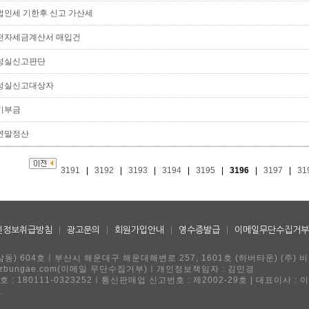
법인세 기한후 신고 가산세
전자세금계산서 매입건
성실신고판단
성실신고대상자
기부금
연말정산
3191
|
3192
|
3193
|
3194
|
3195
|
3196
|
3197
|
31
인정보취급방침
|
광고문의
|
회원가입안내
|
영수증발급
|
이메일무단수집거부
동) 604호ㅣ부산시 해운대구 해운대해변로 257, 1601호 (하버타운) (주) 
ngae@ezbungae.com(이메일 무단수집거부)ㅣ개인정보책임자 : 김민경
 : 180111-0323252ㅣ통신판매업 신고번호 : 제2002-29호 | 대표이사 : 
.