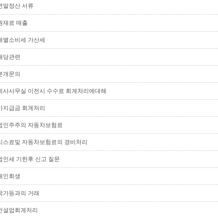
연말정산 서류
원재료 매출
개별소비세 가산세
배당관련
분개문의
회사사무실 이전시 수수료 회계처리에대해
가지급금 회계처리
법인주주의 자동차보험료
리스료및 자동차보험료의 경비처리
법인세 기한후 신고 질문
개인회생
국가등과의 거래
건설업회계처리