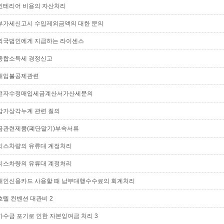
인테리어 비용의 자산처리
부가세신고시 수입제외금액의 대한 문의
외국법인에게 지급하는 라이센스
종합소득세 경정신고
매입불공제관련
전자수정매입세금계산서가산세문의
감가상각누계 관련 질의
금관련제품(폐단말기)부속서류
리스차량의 유류대 계정처리
리스차량의 유류대 계정처리
개인신용카드 사용할 때 납부대행수수료의 회계처리
호텔 컨벤션 대관비 2
가수금 포기로 인한 자본잉여금 처리 3