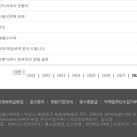
간이과세자 전환자
이동식주택 판매
부도
개별소비세
의제 매입세액 문의 드립니다
외환거래시 반제처리 방법 질문
1921
|
1922
|
1923
|
1924
|
1925
|
1926
|
1927
|
19
인정보취급방침
|
광고문의
|
회원가입안내
|
영수증발급
|
이메일무단수집거부
동) 604호ㅣ부산시 해운대구 해운대해변로 257, 1601호 (하버타운) (주) 
ngae@ezbungae.com(이메일 무단수집거부)ㅣ개인정보책임자 : 김민경
 : 180111-0323252ㅣ통신판매업 신고번호 : 제2002-29호 | 대표이사 : 
.