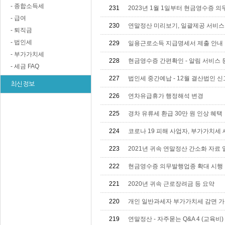
- 종합소득세
231
2023년 1월 1일부터 현금영수증 
- 급여
230
연말정산 미리보기, 일괄제공 서비
- 퇴직금
- 법인세
229
일용근로소득 지급명세서 제출 안내
- 부가가치세
228
현금영수증 간편확인 - 알림 서비스
- 세금 FAQ
227
법인세 중간예납 - 12월 결산법인 
최신정보
226
연차유급휴가 행정해석 변경
225
경차 유류세 환급 30만 원 인상 혜택
224
코로나 19 피해 사업자, 부가가치세
223
2021년 귀속 연말정산 간소화 자료
222
현금영수증 의무발행업종 확대 시행
221
2020년 귀속 근로장려금 등 요약
220
개인 일반과세자 부가가치세 감면 가
219
연말정산 - 자주묻는 Q&A 4 (교육비)