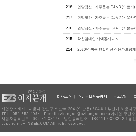
218
연말정산 - 자주묻는 Q&A 3 (의료비)
217
연말정산 - 자주묻는 Q&A 2 (신용카
216
연말정산 - 자주묻는 Q&A 1 (기본
215
착한임대인 세액공제 제도
214
2020년 귀속 연말정산 신용카드공
회사소개
|
개인정보취급방침
|
광고문의
|
사업장소재지 : 서울시 강남구 역삼로 204 (역삼동) 604호ㅣ부산시 해운대구 
TEL : 051-553-4954ㅣE-mail:ezbungae@ezbungae.com(이메
사업자등록번호 : 605-81-38178ㅣ법인등록번호 : 180111-0323252ㅣ통
copyright by INBEE.COM All right reserced.