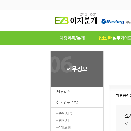
세무일정
기부금이
신고납부 요령
- 증빙서류
요
- 원천세
로
- 4대보험