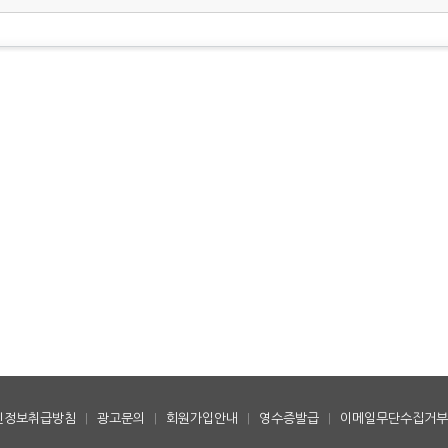
인정보취급방침
|
광고문의
|
회원가입안내
|
영수증발급
|
이메일무단수집거부