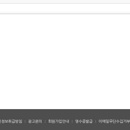
인정보취급방침
|
광고문의
|
회원가입안내
|
영수증발급
|
이메일무단수집거부