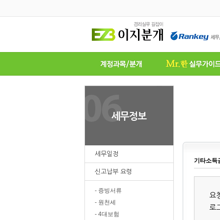
세무일정
기타소득금
신고납부 요령
- 증빙서류
요
- 원천세
로
- 4대보험