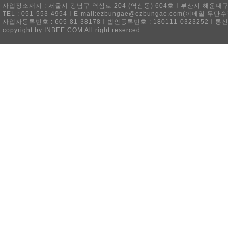
사업장소재지 : 서울시 강남구 역삼로 204 (역삼동) 604호ㅣ부산시 해운대구 
TEL : 051-553-4954ㅣE-mail:ezbungae@ezbungae.com(이메
사업자등록번호 : 605-81-38178ㅣ법인등록번호 : 180111-0323252ㅣ통
copyright by INBEE.COM All right reserced.