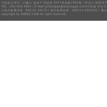
사업장소재지 : 서울시 강남구 역삼로 204 (역삼동) 604호ㅣ부산시 해운대구 
TEL : 051-553-4954ㅣE-mail:ezbungae@ezbungae.com(이메
사업자등록번호 : 605-81-38178ㅣ법인등록번호 : 180111-0323252ㅣ통
copyright by INBEE.COM All right reserced.