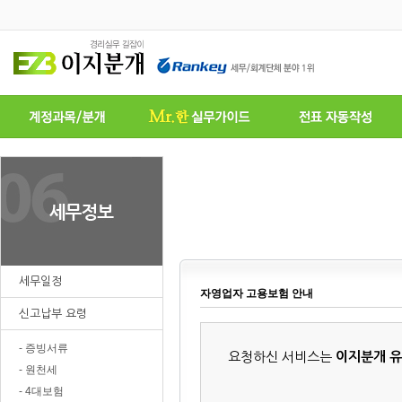
세무일정
자영업자 고용보험 안내
신고납부 요령
- 증빙서류
요청하신 서비스는
이지분개 
- 원천세
- 4대보험