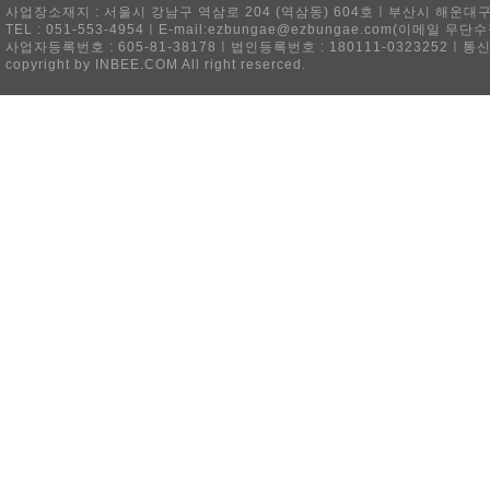
사업장소재지 : 서울시 강남구 역삼로 204 (역삼동) 604호ㅣ부산시 해운대구 
TEL : 051-553-4954ㅣE-mail:ezbungae@ezbungae.com(이메
사업자등록번호 : 605-81-38178ㅣ법인등록번호 : 180111-0323252ㅣ통
copyright by INBEE.COM All right reserced.