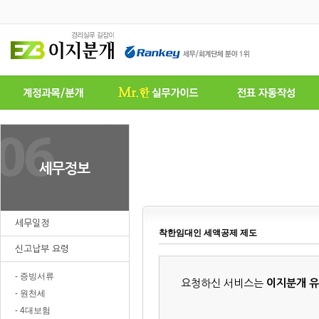
세무일정
착한임대인 세액공제 제도
신고납부 요령
- 증빙서류
요청하신 서비스는
이지분개 
- 원천세
- 4대보험