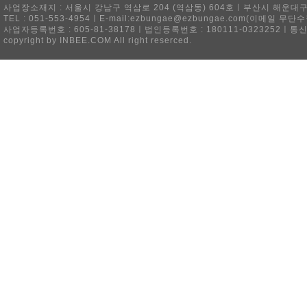
사업장소재지 : 서울시 강남구 역삼로 204 (역삼동) 604호ㅣ부산시 해운대구 
TEL : 051-553-4954ㅣE-mail:ezbungae@ezbungae.com(이메
사업자등록번호 : 605-81-38178ㅣ법인등록번호 : 180111-0323252ㅣ통
copyright by INBEE.COM All right reserced.