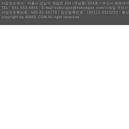
사업장소재지 : 서울시 강남구 역삼로 204 (역삼동) 604호ㅣ부산시 해운대구 
TEL : 051-553-4954ㅣE-mail:ezbungae@ezbungae.com(이메
사업자등록번호 : 605-81-38178ㅣ법인등록번호 : 180111-0323252ㅣ통
copyright by INBEE.COM All right reserced.