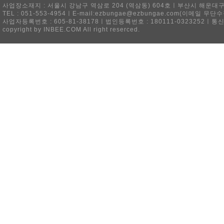
사업장소재지 : 서울시 강남구 역삼로 204 (역삼동) 604호ㅣ부산시 해운대구 
TEL : 051-553-4954ㅣE-mail:ezbungae@ezbungae.com(이메
사업자등록번호 : 605-81-38178ㅣ법인등록번호 : 180111-0323252ㅣ통
copyright by INBEE.COM All right reserced.