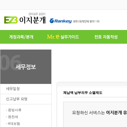
세무일정
체납액 납부의무 소멸제도
신고납부 요령
- 증빙서류
요청하신 서비스는
이지분개 
- 원천세
- 4대보험