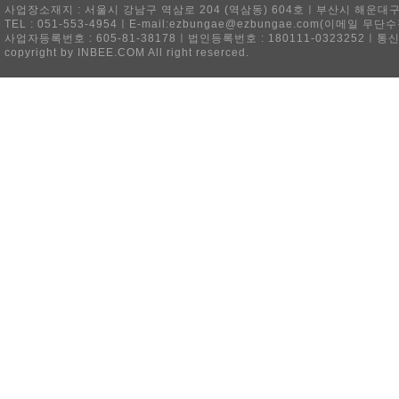
사업장소재지 : 서울시 강남구 역삼로 204 (역삼동) 604호ㅣ부산시 해운대구 
TEL : 051-553-4954ㅣE-mail:ezbungae@ezbungae.com(이메
사업자등록번호 : 605-81-38178ㅣ법인등록번호 : 180111-0323252ㅣ통
copyright by INBEE.COM All right reserced.