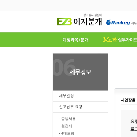
세무일정
사업장을 
신고납부 요령
- 증빙서류
요
- 원천세
로
- 4대보험