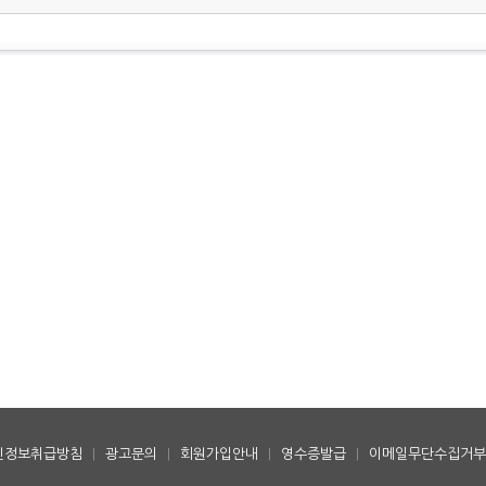
인정보취급방침
|
광고문의
|
회원가입안내
|
영수증발급
|
이메일무단수집거부