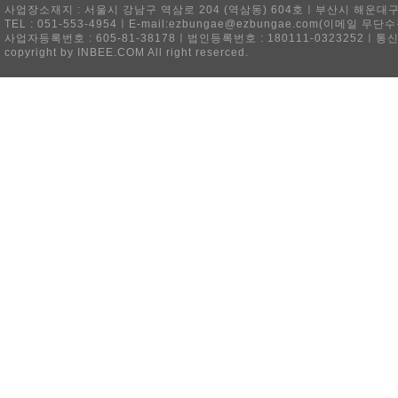
사업장소재지 : 서울시 강남구 역삼로 204 (역삼동) 604호ㅣ부산시 해운대구 
TEL : 051-553-4954ㅣE-mail:ezbungae@ezbungae.com(이메
사업자등록번호 : 605-81-38178ㅣ법인등록번호 : 180111-0323252ㅣ통
copyright by INBEE.COM All right reserced.