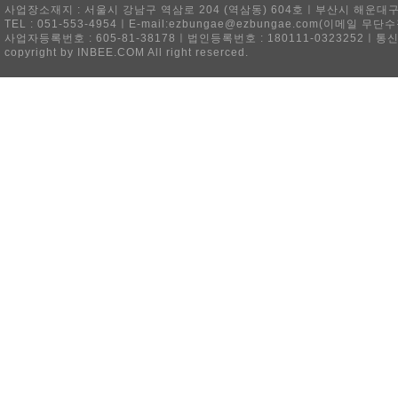
사업장소재지 : 서울시 강남구 역삼로 204 (역삼동) 604호ㅣ부산시 해운대구 
TEL : 051-553-4954ㅣE-mail:ezbungae@ezbungae.com(이메
사업자등록번호 : 605-81-38178ㅣ법인등록번호 : 180111-0323252ㅣ통
copyright by INBEE.COM All right reserced.