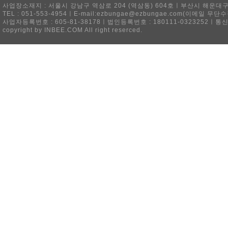
사업장소재지 : 서울시 강남구 역삼로 204 (역삼동) 604호ㅣ부산시 해운대구 
TEL : 051-553-4954ㅣE-mail:ezbungae@ezbungae.com(이메
사업자등록번호 : 605-81-38178ㅣ법인등록번호 : 180111-0323252ㅣ통
copyright by INBEE.COM All right reserced.