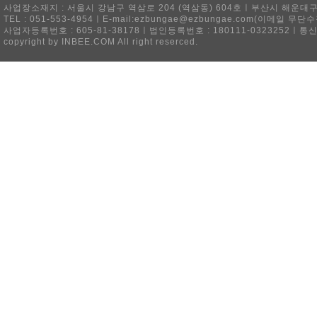
사업장소재지 : 서울시 강남구 역삼로 204 (역삼동) 604호ㅣ부산시 해운대구 
TEL : 051-553-4954ㅣE-mail:ezbungae@ezbungae.com(이메
사업자등록번호 : 605-81-38178ㅣ법인등록번호 : 180111-0323252ㅣ통
copyright by INBEE.COM All right reserced.