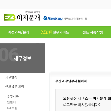
세무일정
무신고·무납부시 불이익
신고납부 요령
- 증빙서류
요청하신 서비스는
이지분개 
- 원천세
로그인을 하시겠습니까?
- 4대보험