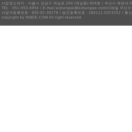
사업장소재지 : 서울시 강남구 역삼로 204 (역삼동) 604호ㅣ부산시 해운대구 
TEL : 051-553-4954ㅣE-mail:ezbungae@ezbungae.com(이메
사업자등록번호 : 605-81-38178ㅣ법인등록번호 : 180111-0323252ㅣ통
copyright by INBEE.COM All right reserced.