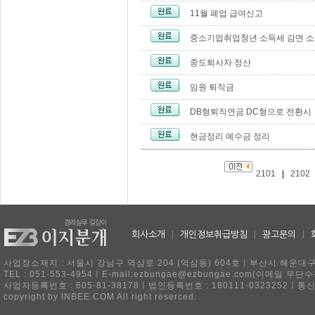
11월 폐업 급여신고
중소기업취업청년 소득세 감면 
중도퇴사자 정산
임원 퇴직금
DB형퇴직연금 DC형으로 전환시
현금정리 예수금 정리
2101
|
2102
회사소개
|
개인정보취급방침
|
광고문의
|
사업장소재지 : 서울시 강남구 역삼로 204 (역삼동) 604호ㅣ부산시 해운대구 
TEL : 051-553-4954ㅣE-mail:ezbungae@ezbungae.com(이메
사업자등록번호 : 605-81-38178ㅣ법인등록번호 : 180111-0323252ㅣ통
copyright by INBEE.COM All right reserced.