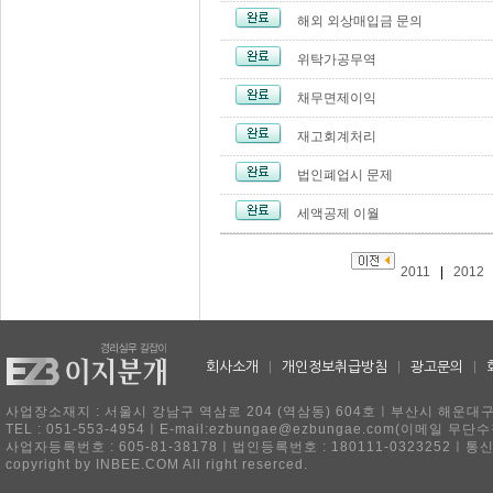
해외 외상매입금 문의
위탁가공무역
채무면제이익
재고회계처리
법인폐업시 문제
세액공제 이월
2011
|
2012
회사소개
|
개인정보취급방침
|
광고문의
|
사업장소재지 : 서울시 강남구 역삼로 204 (역삼동) 604호ㅣ부산시 해운대구 
TEL : 051-553-4954ㅣE-mail:ezbungae@ezbungae.com(이메
사업자등록번호 : 605-81-38178ㅣ법인등록번호 : 180111-0323252ㅣ통
copyright by INBEE.COM All right reserced.