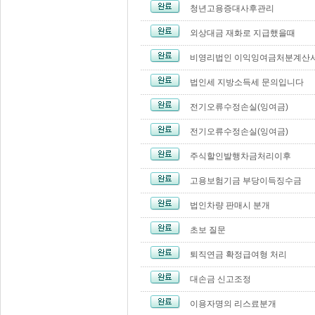
청년고용증대사후관리
외상대금 재화로 지급했을때
비영리법인 이익잉여금처분계산
법인세 지방소득세 문의입니다
전기오류수정손실(잉여금)
전기오류수정손실(잉여금)
주식할인발행차금처리이후
고용보험기금 부당이득징수금
법인차량 판매시 분개
초보 질문
퇴직연금 확정급여형 처리
대손금 신고조정
이용자명의 리스료분개