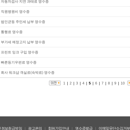
자동차검사 지연 과태료 영수증
직원병원비 영수증
법인균등 주민세 납부 영수증
통행료 영수증
부가세 예정고지 납부 영수증
프린트 잉크 구입 영수증
빠른등기우편료 영수증
회사 워크샵 객실료(숙박료) 영수증
1
|
2
|
3
|
4
|
5
|
6
|
7
|
8
|
9
|
10
인정보취급방침
|
광고문의
|
회원가입안내
|
영수증발급
|
이메일무단수집거부