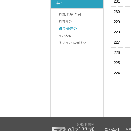
231
분개
230
- 전표/장부 작성
- 전표분개
229
영수증분개
-
228
- 분개사례
227
- 초보분개 따라하기
226
225
224
회사소개
|
개