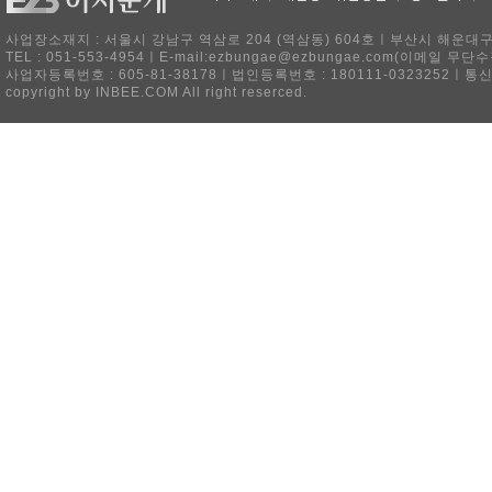
사업장소재지 : 서울시 강남구 역삼로 204 (역삼동) 604호ㅣ부산시 해운대구 
TEL : 051-553-4954ㅣE-mail:ezbungae@ezbungae.com(이메
사업자등록번호 : 605-81-38178ㅣ법인등록번호 : 180111-0323252ㅣ통
copyright by INBEE.COM All right reserced.