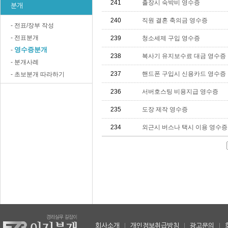
241
출장시 숙박비 영수증
분개
240
직원 결혼 축의금 영수증
- 전표/장부 작성
- 전표분개
239
청소세제 구입 영수증
영수증분개
-
238
복사기 유지보수료 대금 영수증
- 분개사례
237
핸드폰 구입시 신용카드 영수증
- 초보분개 따라하기
236
서버호스팅 비용지급 영수증
235
도장 제작 영수증
234
외근시 버스나 택시 이용 영수증
회사소개
|
개인정보취급방침
|
광고문의
|