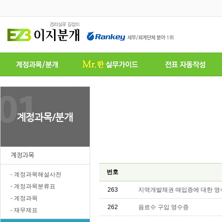
계정과목
번호
- 계정과목해설사전
- 계정과목분류표
263
지역개발채권 매입증에 대한 영
- 계정과목
262
음료수 구입 영수증
- 재무제표