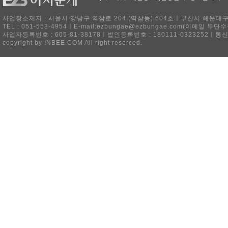
사업장소재지 : 서울시 강남구 역삼로 204 (역삼동) 604호ㅣ부산시 해운대구 
TEL : 051-553-4954ㅣE-mail:ezbungae@ezbungae.com(이메
사업자등록번호 : 605-81-38178ㅣ법인등록번호 : 180111-0323252ㅣ통
copyright by INBEE.COM All right reserced.