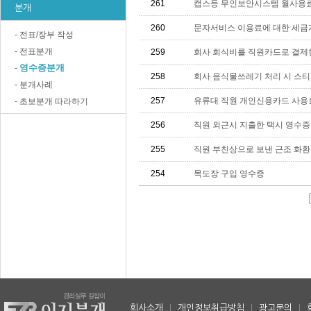
261
캡스등 무인보안시스템 월사용
분개
260
문자서비스 이용료에 대한 세금
- 전표/장부 작성
- 전표분개
259
회사 회식비를 직원카드로 결제한
영수증분개
-
258
회사 음식물쓰레기 처리 시 스티
- 분개사례
257
유류대 직원 개인신용카드 사용
- 초보분개 따라하기
256
직원 외근시 지출한 택시 영수증
255
직원 부친상으로 보낸 근조 화환
254
목도장 구입 영수증
회사소개
|
개인정보취급방침
|
광고문의
|