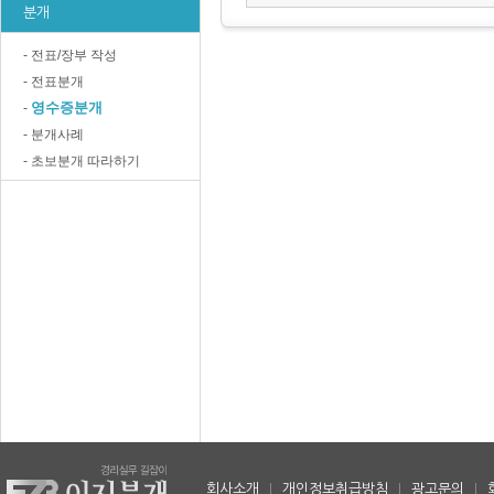
분개
- 전표/장부 작성
- 전표분개
영수증분개
-
- 분개사례
- 초보분개 따라하기
회사소개
|
개인정보취급방침
|
광고문의
|