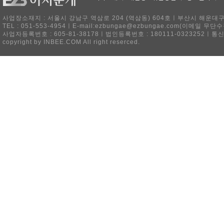
사업장소재지 : 서울시 강남구 역삼로 204 (역삼동) 604호ㅣ부산시 해운대구 
TEL : 051-553-4954ㅣE-mail:ezbungae@ezbungae.com(이메
사업자등록번호 : 605-81-38178ㅣ법인등록번호 : 180111-0323252ㅣ통
copyright by INBEE.COM All right reserced.