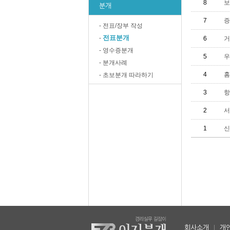
8
보
분개
7
증
- 전표/장부 작성
전표분개
-
6
거
- 영수증분개
5
우
- 분개사례
4
홈
- 초보분개 따라하기
3
항
2
서
1
신
회사소개
|
개