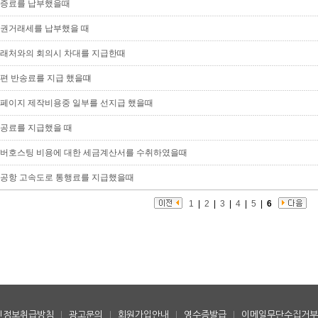
증료를 납부했을때
권거래세를 납부했을 때
래처와의 회의시 차대를 지급한때
편 반송료를 지급 했을떄
페이지 제작비용중 일부를 선지급 했을때
공료를 지급했을 때
버호스팅 비용에 대한 세금계산서를 수취하였을때
공항 고속도로 통행료를 지급했을때
1
|
2
|
3
|
4
|
5
|
6
인정보취급방침
|
광고문의
|
회원가입안내
|
영수증발급
|
이메일무단수집거부