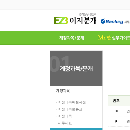
계정과목
번호
- 계정과목해설사전
- 계정과목분류표
10
인
- 계정과목
9
견
- 재무제표