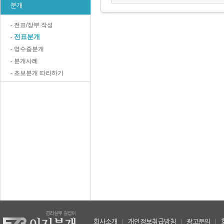
분개
- 전표/장부 작성
전표분개
-
- 영수증분개
- 분개사례
- 초보분개 따라하기
회사소개
|
개인정보취급방침
|
광고문의
|