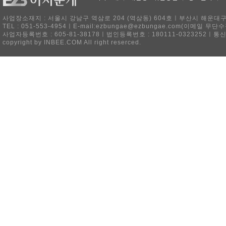
사업장소재지 : 서울시 강남구 역삼로 204 (역삼동) 604호ㅣ부산시 해운대구 
TEL : 051-553-4954ㅣE-mail:ezbungae@ezbungae.com(이메
사업자등록번호 : 605-81-38178ㅣ법인등록번호 : 180111-0323252ㅣ통
copyright by INBEE.COM All right reserced.