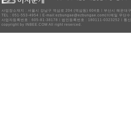
사업장소재지 : 서울시 강남구 역삼로 204 (역삼동) 604호ㅣ부산시 해운대구 
TEL : 051-553-4954ㅣE-mail:ezbungae@ezbungae.com(이메
사업자등록번호 : 605-81-38178ㅣ법인등록번호 : 180111-0323252ㅣ통
copyright by INBEE.COM All right reserced.