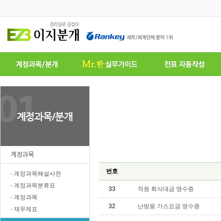
계정과목
번호
- 계정과목해설사전
- 계정과목분류표
33
직원 회식대금 영수증
- 계정과목
32
난방용 가스요금 영수증
- 재무제표