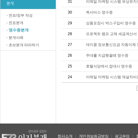
31
이메일 마케팅 시스템 유상유지
분개
30
퀵서비스 영수증
- 전표/장부 작성
- 전표분개
29
상품포장시 박스구입비 영수증
영수증분개
-
28
프로젝트 램프 교체 세금계산서
- 분개사례
27
데이콤 정보통신요금 자동이체
- 초보분개 따라하기
26
주대를 지급했을때 영수증
25
호텔식당에서 접대시 영수증
24
이메일 마케팅 시스템 재설치비
회사소개
|
개인정보취급방침
|
광고문의
|