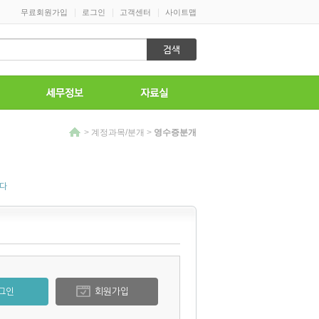
|
|
|
무료회원가입
로그인
고객센터
사이트맵
>
계정과목/분개
>
영수증분개
니다
그인
회원가입