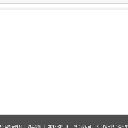
인정보취급방침
|
광고문의
|
회원가입안내
|
영수증발급
|
이메일무단수집거부