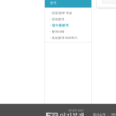
분개
- 전표/장부 작성
- 전표분개
영수증분개
-
- 분개사례
- 초보분개 따라하기
회사소개
|
개