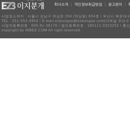
회사소개
|
개인정보취급방침
|
광고문의
|
사업장소재지 : 서울시 강남구 역삼로 204 (역삼동) 604호ㅣ부산시 해운대구 
TEL : 051-553-4954ㅣE-mail:ezbungae@ezbungae.com(이메
사업자등록번호 : 605-81-38178ㅣ법인등록번호 : 180111-0323252ㅣ통
copyright by INBEE.COM All right reserced.