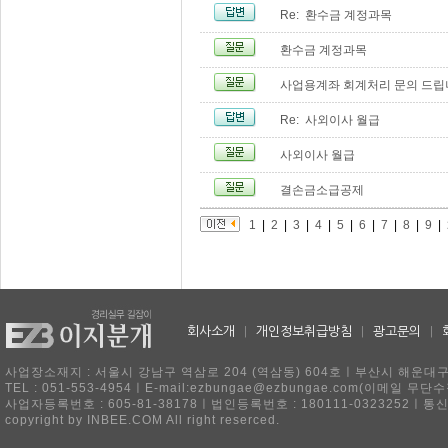
Re: 환수금 계정과목
환수금 계정과목
사업용계좌 회계처리 문의 드립
Re: 사외이사 월급
사외이사 월급
결손금소급공제
1
|
2
|
3
|
4
|
5
|
6
|
7
|
8
|
9
|
회사소개
|
개인정보취급방침
|
광고문의
|
사업장소재지 : 서울시 강남구 역삼로 204 (역삼동) 604호ㅣ부산시 해운대구 
TEL : 051-553-4954ㅣE-mail:ezbungae@ezbungae.com(이메
사업자등록번호 : 605-81-38178ㅣ법인등록번호 : 180111-0323252ㅣ통
copyright by INBEE.COM All right reserced.