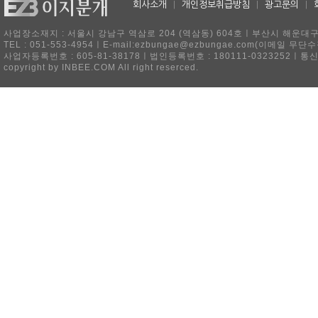
회사소개
|
개인정보취급방침
|
광고문의
|
사업장소재지 : 서울시 강남구 역삼로 204 (역삼동) 604호ㅣ부산시 해운대구 
TEL : 051-553-4954ㅣE-mail:ezbungae@ezbungae.com(이메
사업자등록번호 : 605-81-38178ㅣ법인등록번호 : 180111-0323252ㅣ통
copyright by INBEE.COM All right reserced.